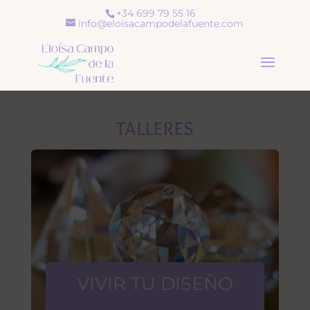
+34 699 79 55 16
info@eloisacampodelafuente.com
TALLERES
VIVIR TU DISEÑO