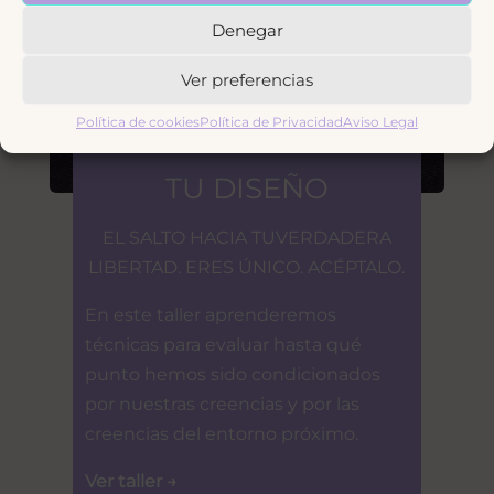
Denegar
Ver preferencias
Política de cookies
Política de Privacidad
Aviso Legal
MÁS ALLÁ DE VIVIR
TU DISEÑO
EL SALTO HACIA TUVERDADERA
LIBERTAD. ERES ÚNICO. ACÉPTALO.
En este taller aprenderemos
técnicas para evaluar hasta qué
punto hemos sido condicionados
por nuestras creencias y por las
creencias del entorno próximo.
Ver taller →