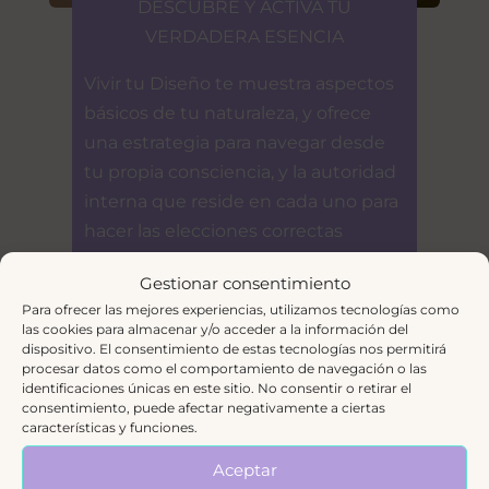
DESCUBRE Y ACTIVA TU
VERDADERA ESENCIA
Vivir tu Diseño te muestra aspectos
básicos de tu naturaleza, y ofrece
una estrategia para navegar desde
tu propia consciencia, y la autoridad
interna que reside en cada uno para
hacer las elecciones correctas
Ver taller →
Gestionar consentimiento
Para ofrecer las mejores experiencias, utilizamos tecnologías como
las cookies para almacenar y/o acceder a la información del
dispositivo. El consentimiento de estas tecnologías nos permitirá
procesar datos como el comportamiento de navegación o las
identificaciones únicas en este sitio. No consentir o retirar el
consentimiento, puede afectar negativamente a ciertas
características y funciones.
Aceptar