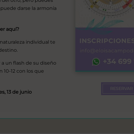
 del otro, pero puedes
 puede darse la armonía
er aquí?
naturaleza individual te
destino.
 a un flash de su diseño
n 10-12 con los que
RESERVAR
es, 13 de junio