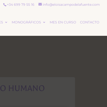
+34 699 79 55 16
info@eloisacampodelafuente.com
ES
MONOGRÁFICOS
MES EN CURSO
CONTACTO
EÑO HUMANO