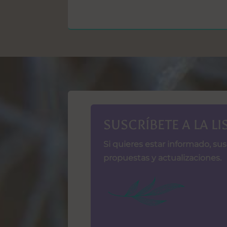
SUSCRÍBETE A LA L
Si quieres estar informado, su
propuestas y actualizaciones.