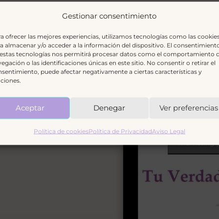
Gestionar consentimiento
Un vídeo que os aconsejo ver
a ofrecer las mejores experiencias, utilizamos tecnologías como las cookie
a almacenar y/o acceder a la información del dispositivo. El consentimient
 estas tecnologías nos permitirá procesar datos como el comportamiento 
cuanto a qué y para qué
egación o las identificaciones únicas en este sitio. No consentir o retirar el
sentimiento, puede afectar negativamente a ciertas características y
ciones.
Aceptar
Denegar
Ver preferencias
Política de cookies
Política de Privacidad
Aviso Legal
Haz clic 
marketing y