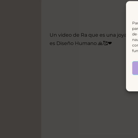
Par
par
de
Un video de Ra que es una joya en 
nav
es Diseño Humano 🙏🥰❤
con
fun