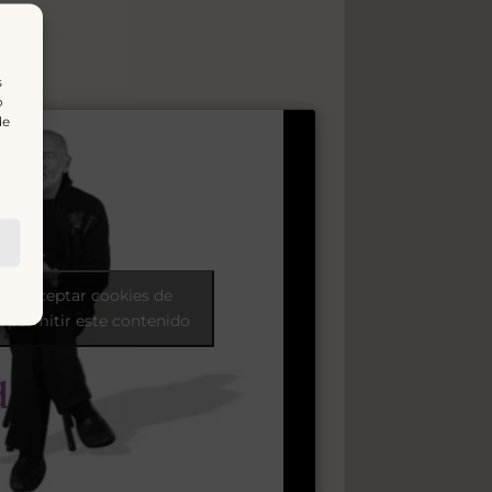
:
s
o
de
para aceptar cookies de
 permitir este contenido