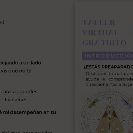
a)
dejando a un lado
eas que no te
mecánicas puedes
n fricciones.
é rol desempeñan en tu